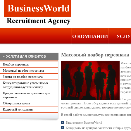
О КОМПАНИИ
УСЛУ
Массовый подбор персонала
УСЛУГИ ДЛЯ КЛИЕНТОВ
Массов
Подбор персонала
наибол
Массовый подбор персонала
агентс
которы
Заявка на подбор персонала
проинт
Консультирование увольняемых
и сотн
сотрудников (аутплейсмент)
невыпо
паралл
Профессиональные тренинги для
персонала
Специа
часть проекта. После обсуждения всех деталей 
Обзор рынка труда
готовый список кандидатов, которые полностью
Кадровый консалтинг
В своей работе мы используем все возможные ка
База резюме BusnessWorld
Кандидаты из центров занятости и бирж труд