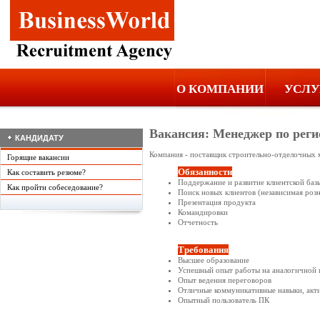
О КОМПАНИИ
УСЛУ
Вакансия: Менеджер по рег
КАНДИДАТУ
Компания - поставщик строительно-отделочных 
Горящие вакансии
Обязанности
Как составить резюме?
Поддержание и развитие клиентской баз
Как пройти собеседование?
Поиск новых клиентов (независимая розн
Презентация продукта
Командировки
Отчетность
Требования
Высшее образование
Успешный опыт работы на аналогичной п
Опыт ведения переговоров
Отличные коммуникативные навыки, акти
Опытный пользователь ПК